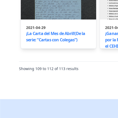
2021-04-29
2021-0
¡La Carta del Mes de Abril!(De la
¡Ganam
serie: “Cartas con Colegas”)
por la
el CEH
Showing
109
to
112
of
113
results