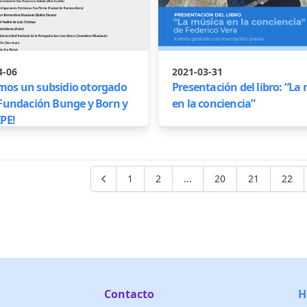
4-06
2021-03-31
os un subsidio otorgado
Presentación del libro: “La
 Fundación Bunge y Born y
en la conciencia”
IPE!
1
2
...
20
21
22
Contacto
H