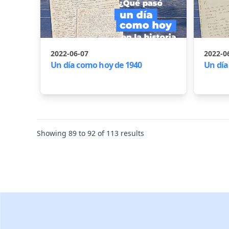
2022-06-07
2022-0
Un día como hoy de 1940
Un día
Showing
89
to
92
of
113
results