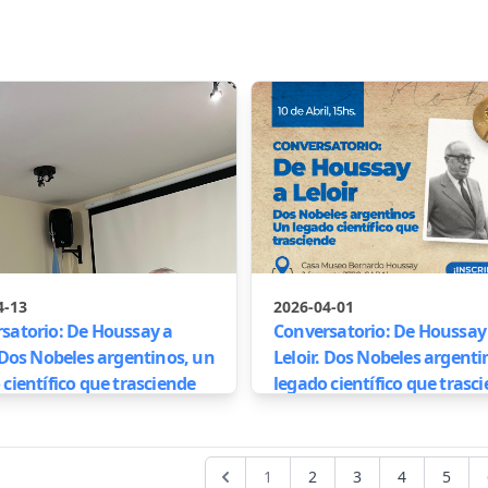
4-13
2026-04-01
satorio: De Houssay a
Conversatorio: De Houssay
. Dos Nobeles argentinos, un
Leloir. Dos Nobeles argenti
 científico que trasciende
legado científico que trasc
1
2
3
4
5