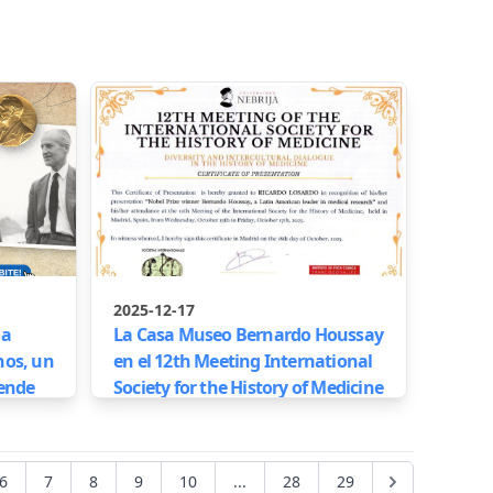
2025-12-17
 a
La Casa Museo Bernardo Houssay
nos, un
en el 12th Meeting International
iende
Society for the History of Medicine
6
7
8
9
10
...
28
29