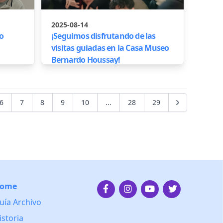
2025-08-14
o
¡Seguimos disfrutando de las
visitas guiadas en la Casa Museo
Bernardo Houssay!
6
7
8
9
10
...
28
29
ome
uía Archivo
istoria