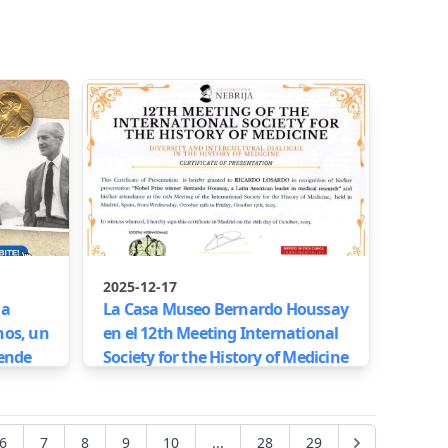
2025-12-17
 a
La Casa Museo Bernardo Houssay
nos, un
en el 12th Meeting International
iende
Society for the History of Medicine
6
7
8
9
10
...
28
29