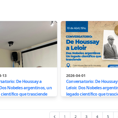
4-13
2026-04-01
satorio: De Houssay a
Conversatorio: De Houssay
. Dos Nobeles argentinos, un
Leloir. Dos Nobeles argenti
 científico que trasciende
legado científico que trasc
1
2
3
4
5