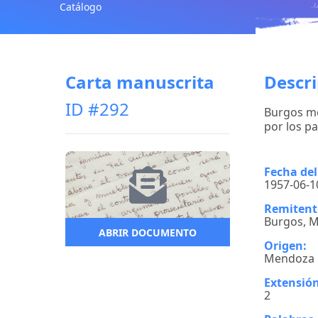
Catálogo
Carta manuscrita
Descr
ID #292
Burgos me
por los p
Fecha de
1957-06-1
Remitent
Burgos, M
ABRIR DOCUMENTO
Origen:
Mendoza
Extensión
2