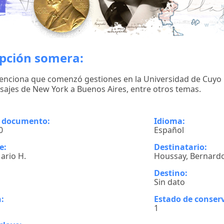
ipción somera:
nciona que comenzó gestiones en la Universidad de Cuyo p
asajes de New York a Buenos Aires, entre otros temas.
l documento:
Idioma:
0
Español
e:
Destinatario:
ario H.
Houssay, Bernardo
Destino:
Sin dato
:
Estado de conser
1