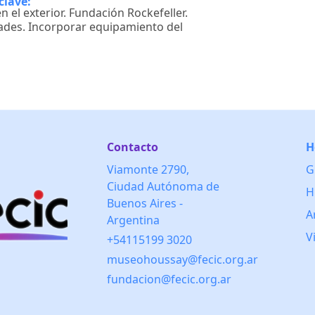
clave:
n el exterior. Fundación Rockefeller.
ades. Incorporar equipamiento del
Contacto
H
Viamonte 2790,
G
Ciudad Autónoma de
H
Buenos Aires -
A
Argentina
V
+54115199 3020
museohoussay@fecic.org.ar
fundacion@fecic.org.ar