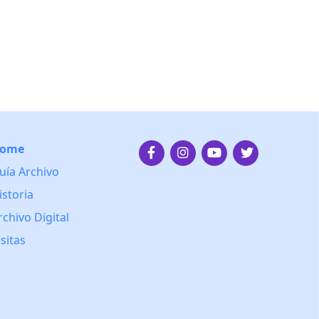
ome
uía Archivo
istoria
rchivo Digital
isitas