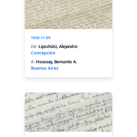
1936-11-09
De:
Lipschütz, Alejandro
Concepción
A:
Houssay, Bernardo A.
Buenos Aires