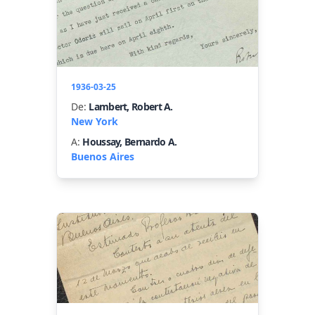
1936-03-25
De:
Lambert, Robert A.
New York
A:
Houssay, Bernardo A.
Buenos Aires