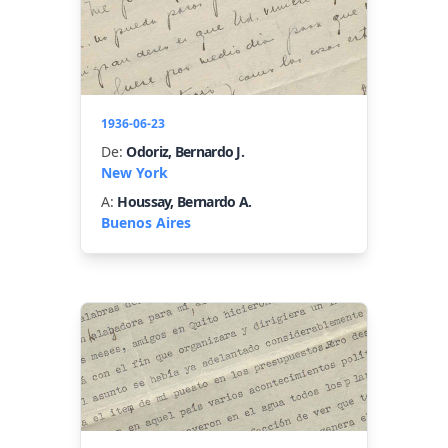
1936-06-23
De:
Odoriz, Bernardo J.
New York
A:
Houssay, Bernardo A.
Buenos Aires