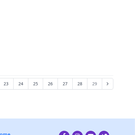
23
24
25
26
27
28
29
ome