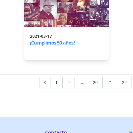
2021-03-17
¡Cumplimos 50 años!
1
2
...
20
21
22
Contacto
H