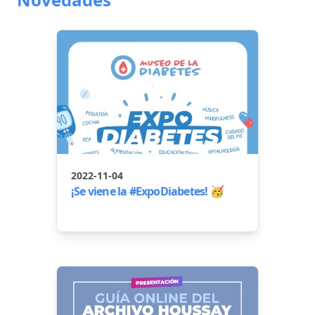
2022-11-04
¡Se viene la #ExpoDiabetes! 🥳